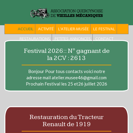
ACCUEIL
ACTIVITÉ
L’ATELIER-MUSÉE
LE FESTIVAL
RESTAURATIONS
PETITES ANNONCES
CONTACT
Festival 2026:: N° gagnant de
la 2CV : 2613
Bonjour Pour tous contacts voici notre
adresse mail atelier.musee46@gmail.com
Prochain Festival les 25 et26 juillet 2026
Restauration du Tracteur
Renault de 1919